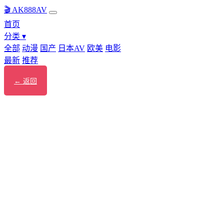
🎬 AK888AV
首页
分类 ▾
全部
动漫
国产
日本AV
欧美
电影
最新
推荐
← 返回