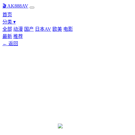
🎬 AK888AV
首页
分类 ▾
全部
动漫
国产
日本AV
欧美
电影
最新
推荐
← 返回